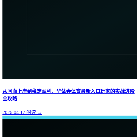
从回血上岸到稳定盈利，华体会体育最新入口玩家的实战进阶
全攻略
2026-04-17
阅读
→