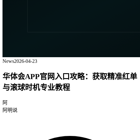
News
2026-04-23
华体会APP官网入口攻略：获取精准红单
与滚球时机专业教程
阿
阿明说