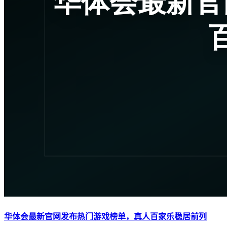
华体会最新官网发布热门游戏榜单，真人百家乐稳居前列