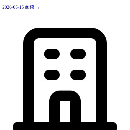
2026-05-15
阅读
→