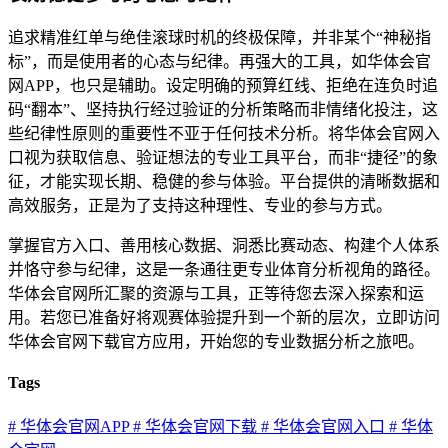
追求精准红单与绝佳滚球时机的终极保障，并非某个“神秘指
标”，而是使用者的心态与纪律。再强大的工具，如华体会官
网APP，也只是辅助。设定明确的预算红线、拒绝在连负时追
码“翻本”、坚持执行经过验证的分析策略而非情绪化投注，这
些纪律性原则的重要性不亚于任何技术分析。将华体会官网入
口视为获取信息、验证想法的专业工具平台，而非“捷径”的象
征，才能实现长期、稳健的参与体验。平台提供的清晰数据和
高效服务，正是为了支持这种理性、专业的参与方式。
掌握官方入口、善用核心数据、洞悉比赛动态、构建个人体系
并恪守参与纪律，这是一条通往更专业体育分析视角的路径。
华体会官网所汇聚的资源与工具，正等待您去深入探索和运
用。若您已准备好将观赛体验提升到一个新的层次，立即访问
华体会官网下载官方应用，开始您的专业数据分析之旅吧。
Tags
# 华体会官网APP
# 华体会官网下载
# 华体会官网入口
# 华体