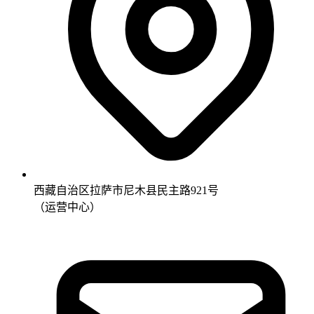
西藏自治区拉萨市尼木县民主路921号
（运营中心）