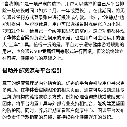
“自我排除”是一项严肃的选择，用户可以选择将自己从平台排
除一段较长时间（如六个月、一年或更长）。在此期间，将无
法通过任何方式登录账户进行投注或存款。此外，“冷静期”功
能则提供一种短期休息，用户可以选择暂时冻结账户24小时、
7天或1个月，给自己一个缓冲和思考的空间。这些功能都体现
了
华体会官网
对负责任娱乐的承诺，也是用户可主动运用的强
大“上岸”工具。值得一提的是，平台对于遵守健康游戏规则的
用户，也会通过
VIP专属红利
等形式进行回馈，但这始终建立
在可控、健康参与的基础之上。
借助外部资源与平台指引
真正的健康管理是内外结合的。优秀的平台会引导用户寻求更
多帮助。在
华体会官网APP
的相关页面，通常可以找到通往专
业帮助机构的链接或联系方式，例如心理咨询热线或戒赌支持
团体。将平台内置工具与外部专业支持相结合，能构建更坚固
的防护网。同时，养成定期查看账户健康中心、阅读平台发布
的负责任游戏指南的习惯，能持续强化健康娱乐的意识。