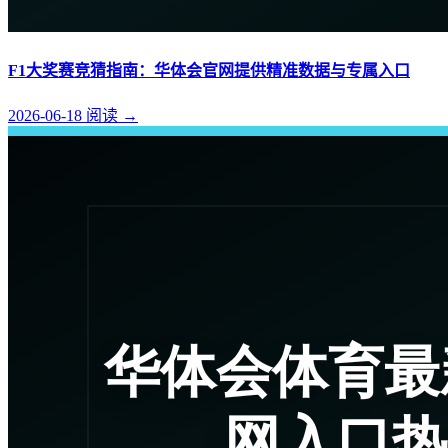
F1大奖赛竞猜指南：华体会官网提供精准数据与专属入口
2026-06-18
阅读
→