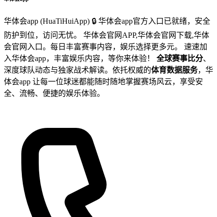
华体会app (HuaTiHuiApp) 🔒 华体会app官方入口已就绪，安全
防护到位，访问无忧。 华体会官网APP,华体会官网下载,华体
会官网入口。每日丰富赛事内容，娱乐选择更多元。 速速加
入华体会app，丰富娱乐内容，等你来体验！
全球赛事比分
、
深度球队动态与独家战术解读。依托权威的
体育数据服务
，华
体会app 让每一位球迷都能随时随地掌握赛场风云，享受安
全、流畅、便捷的娱乐体验。