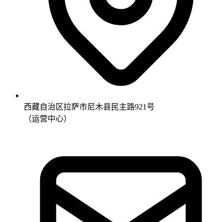
西藏自治区拉萨市尼木县民主路921号
（运营中心）