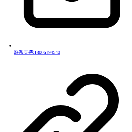
联系支持:18006194540