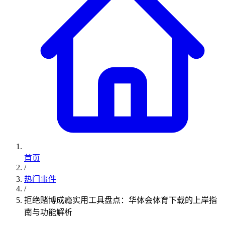
首页
/
热门事件
/
拒绝赌博成瘾实用工具盘点：华体会体育下载的上岸指
南与功能解析