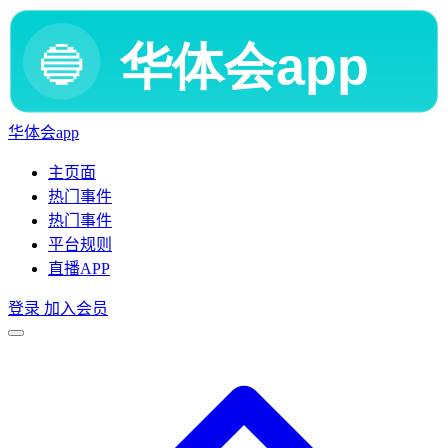
华体会app
主页面
热门事件
热门事件
平台规则
直播APP
登录
加入会员