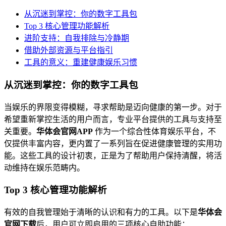
从沉迷到掌控：你的数字工具包
Top 3 核心管理功能解析
进阶支持：自我排除与冷静期
借助外部资源与平台指引
工具的意义：重建健康娱乐习惯
从沉迷到掌控：你的数字工具包
当娱乐的界限变得模糊，寻求帮助是迈向健康的第一步。对于
希望重新掌控生活的用户而言，专业平台提供的工具与支持至
关重要。
华体会官网APP
作为一个综合性体育娱乐平台，不
仅提供丰富内容，更内置了一系列旨在促进健康管理的实用功
能。这些工具的设计初衷，正是为了帮助用户保持清醒，将活
动维持在娱乐范畴内。
Top 3 核心管理功能解析
有效的自我管理始于清晰的认识和有力的工具。以下是
华体会
官网下载
后，用户可立即启用的三项核心自助功能：