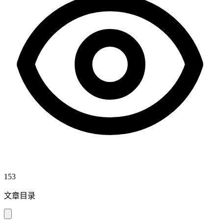
153
文章目录