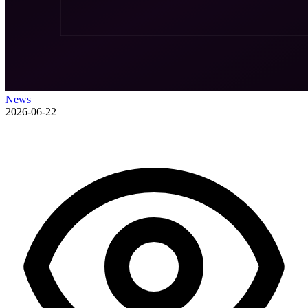
News
2026-06-22