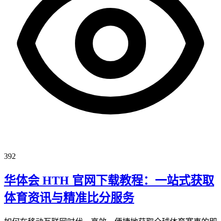
392
华体会 HTH 官网下载教程：一站式获取
体育资讯与精准比分服务