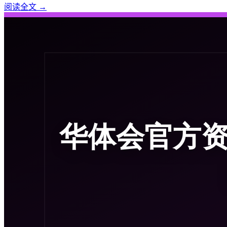
阅读全文
→