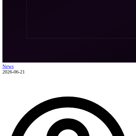
News
2026-06-21